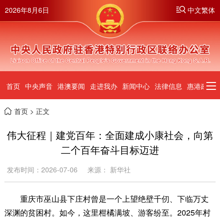
2026年8月6日
中文繁体
首页
中央声音
港澳要闻
走进我办
新闻中心
法律信息
惠港政策
首页
> 正文
伟大征程｜建党百年：全面建成小康社会，向第
二个百年奋斗目标迈进
发布时间：2026-07-06
来源： 新华社
重庆市巫山县下庄村曾是一个上望绝壁千仞、下临万丈
深渊的贫困村。如今，这里柑橘满坡、游客纷至。2025年村