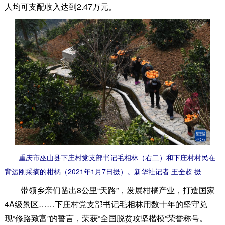
人均可支配收入达到2.47万元。
重庆市巫山县下庄村党支部书记毛相林（右二）和下庄村村民在
背运刚采摘的柑橘（2021年1月7日摄）。新华社记者 王全超 摄
带领乡亲们凿出8公里“天路”，发展柑橘产业，打造国家
4A级景区……下庄村党支部书记毛相林用数十年的坚守兑
现“修路致富”的誓言，荣获“全国脱贫攻坚楷模”荣誉称号。