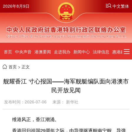
2026年8月9日
中文繁体
首页
中央声音
港澳要闻
走进我办
新闻中心
法律信息
惠港政策
首页
> 正文
舰耀香江 寸心报国——海军舰艇编队面向港澳市
民开放见闻
发布时间：2026-07-06
来源： 新华社
维港风正，香江潮涌。
香港回归祖国29周年之际，由导弹驱逐舰南宁舰、导弹