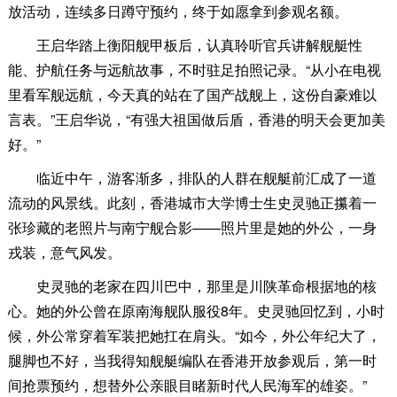
放活动，连续多日蹲守预约，终于如愿拿到参观名额。
王启华踏上衡阳舰甲板后，认真聆听官兵讲解舰艇性
能、护航任务与远航故事，不时驻足拍照记录。“从小在电视
里看军舰远航，今天真的站在了国产战舰上，这份自豪难以
言表。”王启华说，“有强大祖国做后盾，香港的明天会更加美
好。”
临近中午，游客渐多，排队的人群在舰艇前汇成了一道
流动的风景线。此刻，香港城市大学博士生史灵驰正攥着一
张珍藏的老照片与南宁舰合影——照片里是她的外公，一身
戎装，意气风发。
史灵驰的老家在四川巴中，那里是川陕革命根据地的核
心。她的外公曾在原南海舰队服役8年。史灵驰回忆到，小时
候，外公常穿着军装把她扛在肩头。“如今，外公年纪大了，
腿脚也不好，当我得知舰艇编队在香港开放参观后，第一时
间抢票预约，想替外公亲眼目睹新时代人民海军的雄姿。”