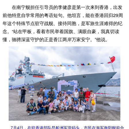
在南宁舰担任引导员的李健彦是第一次来到香港，出发
前他特意自学常用的粤语短句。他坦言，能在香港回归29周
年这个特殊节点驻守战舰、接待同胞，是军旅生涯难得的纪
念。“站在甲板，看着市民举着国旗、满眼自豪，我真切读
懂，驰骋深蓝守护的正是香江两岸万家安宁。”他说。
7月4日，在驻香港部队昂船洲军营码头，市民在海军衡阳舰前合