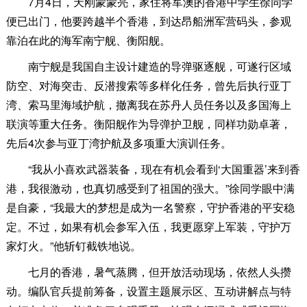
7月4日，天刚蒙蒙亮，家住将军澳的香港中学生徐同学
便已出门，他要跨越半个香港，到达昂船洲军营码头，参观
靠泊在此的海军南宁舰、衡阳舰。
南宁舰是我国自主设计建造的导弹驱逐舰，可遂行区域
防空、对海突击、反潜搜索等多样化任务，曾先后执行亚丁
湾、索马里海域护航，撤离我在苏丹人员任务以及多国海上
联演等重大任务。衡阳舰作为导弹护卫舰，同样功勋卓著，
先后4次参与亚丁湾护航及多项重大演训任务。
“我从小喜欢武器装备，现在有机会看到‘大国重器’来到香
港，我很激动，也真切感受到了祖国的强大。”徐同学眼中满
是自豪，“我最大的梦想是成为一名警察，守护香港的平安稳
定。不过，如果有机会参军入伍，我更愿穿上军装，守护万
家灯火。”他斩钉截铁地说。
七月的香港，暑气蒸腾，但开放活动现场，依然人头攒
动。编队官兵提前筹备，设置主题展示区、互动讲解点与特