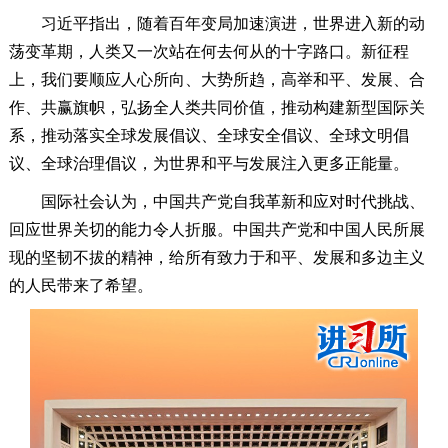
习近平指出，随着百年变局加速演进，世界进入新的动
荡变革期，人类又一次站在何去何从的十字路口。新征程
上，我们要顺应人心所向、大势所趋，高举和平、发展、合
作、共赢旗帜，弘扬全人类共同价值，推动构建新型国际关
系，推动落实全球发展倡议、全球安全倡议、全球文明倡
议、全球治理倡议，为世界和平与发展注入更多正能量。
国际社会认为，中国共产党自我革新和应对时代挑战、
回应世界关切的能力令人折服。中国共产党和中国人民所展
现的坚韧不拔的精神，给所有致力于和平、发展和多边主义
的人民带来了希望。