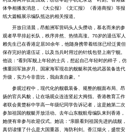
体争相播发消息，《大公报》《文汇报》《香港商报》等报
纸大篇幅展示编队抵达的相关报道。
开放日清晨，昂船洲军营码头人头攒动，慕名而来的参
观者早早排起长队，秩序井然、热情高涨。70岁的退伍军人
赖先生已在香港定居30余年，他随身携带着纸张已经泛黄但
保存完好的退伍证，以及当兵时用过的针线包登上南宁舰。
他说：“看到军舰上年轻的士兵，想起自己年轻时的样子，仿
佛重回军旅岁月。国家海军现在的舰艇和其他武器装备迭代
升级，实力今非昔比，我由衷自豪。”
参观过程中，现代化的舰载装备、规整的舰面布局、昂
扬的官兵风貌，让在场观众连连竖起大拇指。香港教育工作
者联会黄楚标中学高一年级纪同学告诉记者，这是她第二次
参加祖国的舰艇开放活动。去年山东舰航母编队来到香港，
她便有幸参与欢迎仪式。她说：“亲眼看到祖国先进的战舰，
真切读懂了什么是大国重器、海防利剑。香江烟火，盛世安