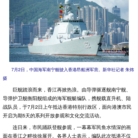
7月2日，中国海军南宁舰驶入香港昂船洲军营。新华社记者 朱炜
摄
巨舰踏浪而来，香江再掀热浪。由导弹驱逐舰南宁舰、
导弹护卫舰衡阳舰组成的海军舰艇编队，携舰载直升机、陆
战队员，于7月2日上午抵达香港特别行政区，面向港澳市民
开启为期5天的系列开放参观和文化交流活动。
连日来，市民踊跃登舰参观，一幕幕军民鱼水情深的画
面在香江之畔徐徐展开。各界人士表示，编队此次抵港不仅