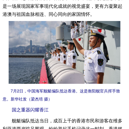
是一场展现国家军事现代化成就的视觉盛宴，更有力凝聚起
港澳与祖国血脉相连、同心同向的家国情怀。
7月2日，中国海军舰艇编队抵达香港。这是衡阳舰官兵挥手致
意。新华社发（梁杰培 摄）
国之重器闪耀香江
舰艇编队抵达当日，成百上千的香港市民和游客在维多
利亚港两岸驻足围观，纷纷举起手机记录这一时刻。香港媒