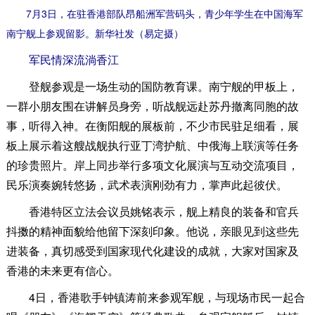
7月3日，在驻香港部队昂船洲军营码头，青少年学生在中国海军
南宁舰上参观留影。新华社发（易定摄）
军民情深流淌香江
登舰参观是一场生动的国防教育课。南宁舰的甲板上，
一群小朋友围在讲解员身旁，听战舰远赴苏丹撤离同胞的故
事，听得入神。在衡阳舰的展板前，不少市民驻足细看，展
板上展示着这艘战舰执行亚丁湾护航、中俄海上联演等任务
的珍贵照片。岸上同步举行多项文化展演与互动交流项目，
民乐演奏婉转悠扬，武术表演刚劲有力，掌声此起彼伏。
香港特区立法会议员姚铭表示，舰上精良的装备和官兵
抖擞的精神面貌给他留下深刻印象。他说，亲眼见到这些先
进装备，真切感受到国家现代化建设的成就，大家对国家及
香港的未来更有信心。
4日，香港歌手钟镇涛前来参观军舰，与现场市民一起合