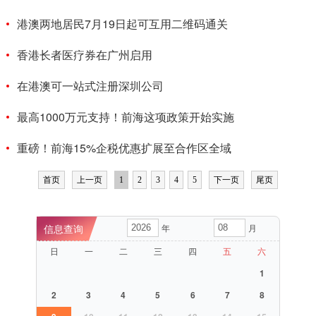
港澳两地居民7月19日起可互用二维码通关
香港长者医疗券在广州启用
在港澳可一站式注册深圳公司
最高1000万元支持！前海这项政策开始实施
重磅！前海15%企税优惠扩展至合作区全域
首页
上一页
1
2
3
4
5
下一页
尾页
年
月
日
一
二
三
四
五
六
1
2
3
4
5
6
7
8