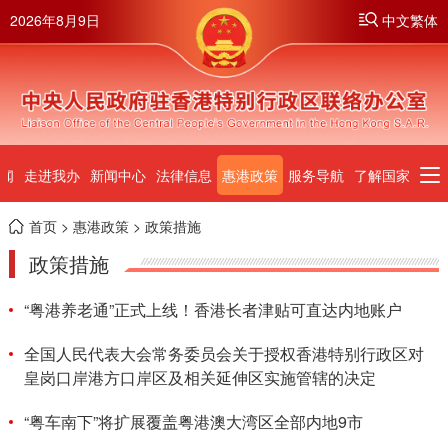
2026年8月9日
中文繁体
闻
走进我办
新闻中心
法律信息
惠港政策
服务导航
了解国家
首页
>
惠港政策
> 政策措施
政策措施
“粤港养老通”正式上线！香港长者津贴可直达内地账户
全国人民代表大会常务委员会关于授权香港特别行政区对
皇岗口岸港方口岸区及相关延伸区实施管辖的决定
“粤车南下”将扩展覆盖粤港澳大湾区全部内地9市