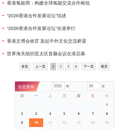
香港氢能周：构建全球氢能交流合作枢纽
“2026香港合作发展论坛”综述
“2026香港合作发展论坛”在港举行
香港文博会收官 架起中外文化交流桥梁
世界海关组织亚太区首脑会议在港启幕
首页
上一页
1
2
3
4
下一页
尾页
年
月
日
一
二
三
四
五
六
1
2
3
4
5
6
7
8
9
10
11
12
13
14
15