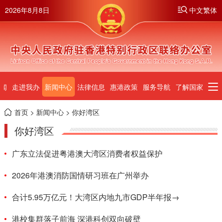
2026年8月8日
中文繁体
闻
走进我办
新闻中心
法律信息
惠港政策
服务导航
了解国家
首页
>
新闻中心
> 你好湾区
你好湾区
广东立法促进粤港澳大湾区消费者权益保护
2026年港澳消防国情研习班在广州举办
合计5.95万亿元！大湾区内地九市GDP半年报→
港校集群落子前海 深港科创双向破壁