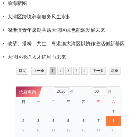
前海新图
大湾区跨境养老服务风生水起
深港澳青年暑期共话大湾区绿色能源发展未来
破壁、搭桥、共生：粤港澳大湾区以协作激活创新基因
大湾区抢抓人才红利向未来
首页
上一页
1
2
3
4
5
下一页
尾页
年
月
日
一
二
三
四
五
六
1
2
3
4
5
6
7
8
9
10
11
12
13
14
15