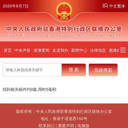
2026年8月7日
中文繁体
首页
中央声音
港澳要闻
走进我办
新闻中心
法律信息
惠港政策
高级搜索
筛选
找到相关稿件约
0
篇,用时
0
毫秒
搜索位置：
不限
标题
全文
版权所有：中央人民政府驻香港特别行政区联络办公室
排序方式：
智能排序
时间排序
地址：香港干诺道西160号
联系我们
|
重要声明
|
电脑版