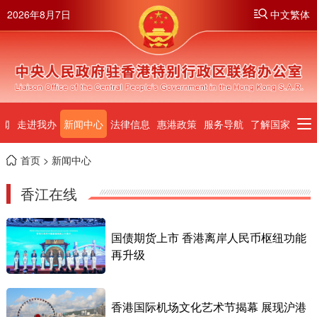
2026年8月7日
中文繁体
闻
走进我办
新闻中心
法律信息
惠港政策
服务导航
了解国家
首页
> 新闻中心
香江在线
国债期货上市 香港离岸人民币枢纽功能
再升级
香港国际机场文化艺术节揭幕 展现沪港